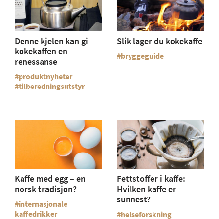
Denne kjelen kan gi
Slik lager du kokekaffe
kokekaffen en
bryggeguide
renessanse
produktnyheter
tilberedningsutstyr
Kaffe med egg – en
Fettstoffer i kaffe:
norsk tradisjon?
Hvilken kaffe er
sunnest?
internasjonale
kaffedrikker
helseforskning