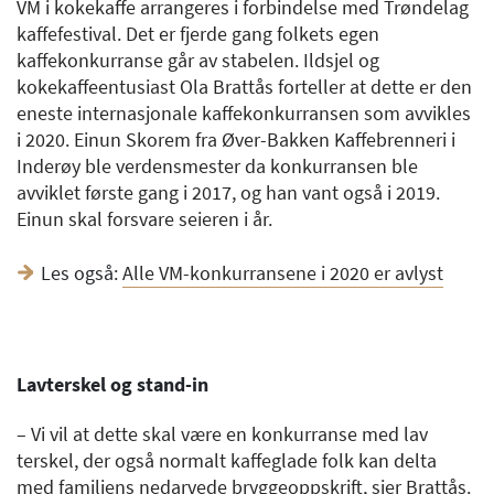
VM i kokekaffe arrangeres i forbindelse med Trøndelag
kaffefestival. Det er fjerde gang folkets egen
kaffekonkurranse går av stabelen. Ildsjel og
kokekaffeentusiast Ola Brattås forteller at dette er den
eneste internasjonale kaffekonkurransen som avvikles
i 2020. Einun Skorem fra Øver-Bakken Kaffebrenneri i
Inderøy ble verdensmester da konkurransen ble
avviklet første gang i 2017, og han vant også i 2019.
Einun skal forsvare seieren i år.
Les også:
Alle VM-konkurransene i 2020 er avlyst
Lavterskel og stand-in
– Vi vil at dette skal være en konkurranse med lav
terskel, der også normalt kaffeglade folk kan delta
med familiens nedarvede bryggeoppskrift, sier Brattås.