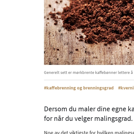
Generelt sett er mørkbrente kaffebønner lettere 
kaffebrenning og brenningsgrad
kvern
Ann
Dersom du maler dine egne kaf
for når du velger malingsgrad.
Noe av det viktigste for hvilken maling