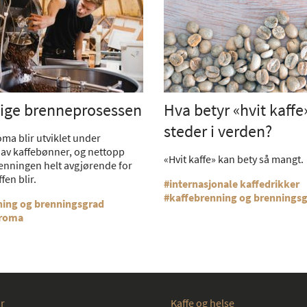
tige brenneprosessen
Hva betyr «hvit kaffe
steder i verden?
ma blir utviklet under
av kaffebønner, og nettopp
«Hvit kaffe» kan bety så mangt.
renningen helt avgjørende for
fen blir.
internasjonale kaffedrikker
kaffebrenning og brennings
ning og brenningsgrad
aroma
r
Kaffe og helse