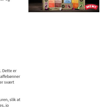
. Dette er
kaffebønner
er svært
ren, slik at
s, jo