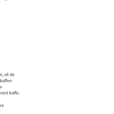
, vil de
 kaffen
av
rent kaffe.
øre