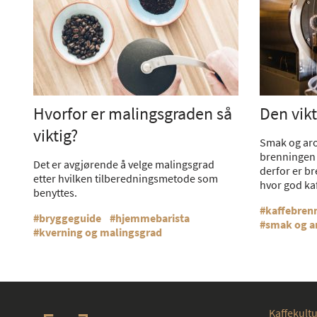
Hvorfor er malingsgraden så
Den vik
viktig?
Smak og aro
brenningen 
Det er avgjørende å velge malingsgrad
derfor er b
etter hvilken tilberedningsmetode som
hvor god kaf
benyttes.
kaffebren
bryggeguide
hjemmebarista
smak og 
kverning og malingsgrad
Kaffekultu