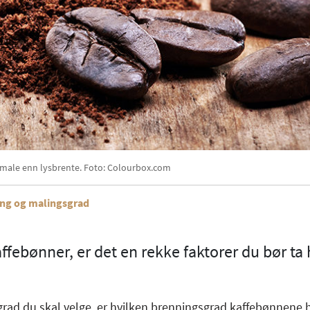
å male enn lysbrente. Foto: Colourbox.com
ing og malingsgrad
onse
febønner, er det en rekke faktorer du bør ta
sgrad du skal velge, er hvilken brenningsgrad kaffebønnene 