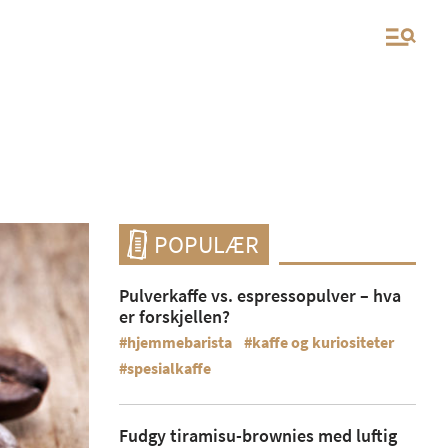
POPULÆR
Pulverkaffe vs. espressopulver – hva
er forskjellen?
hjemmebarista
kaffe og kuriositeter
spesialkaffe
Fudgy tiramisu-brownies med luftig