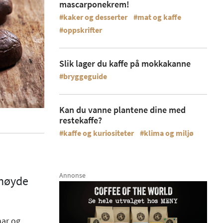
mascarponekrem!
kaker og desserter
mat og kaffe
oppskrifter
Slik lager du kaffe på mokkakanne
bryggeguide
Kan du vanne plantene dine med
restekaffe?
kaffe og kuriositeter
klima og miljø
Annonse
Annonse
Anno
 høyde
har og