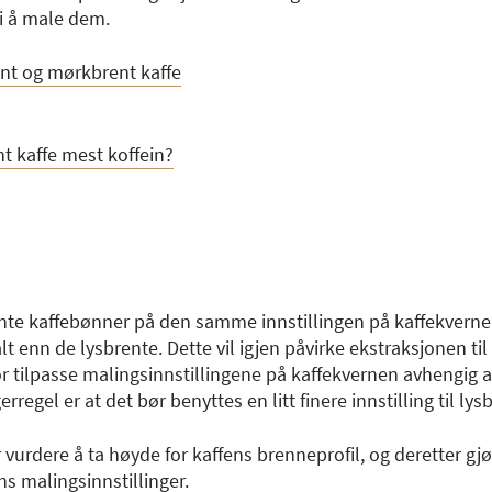
bli å male dem.
ent og mørkbrent kaffe
t kaffe mest koffein?
e kaffebønner på den samme innstillingen på kaffekvernen
enn de lysbrente. Dette vil igjen påvirke ekstraksjonen til
r tilpasse malingsinnstillingene på kaffekvernen avhengig 
regel er at det bør benyttes en litt finere innstilling til lysb
 vurdere å ta høyde for kaffens brenneprofil, og deretter gj
s malingsinnstillinger.