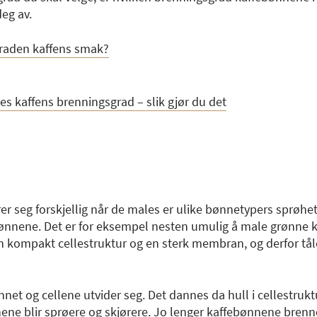
eg av.
raden kaffens smak?
s kaffens brenningsgrad – slik gjør du det
r seg forskjellig når de males er ulike bønnetypers sprøhet
nnene. Det er for eksempel nesten umulig å male grønne 
en kompakt cellestruktur og en sterk membran, og derfor tål
t og cellene utvider seg. Det dannes da hull i cellestruktu
nene blir sprøere og skjørere. Jo lenger kaffebønnene brenne