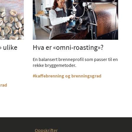
» ulike
Hva er «omni-roasting»?
En balansert brenneprofil som passer til en
rekke bryggemetoder.
kaffebrenning og brenningsgrad
grad
Oppskrifter