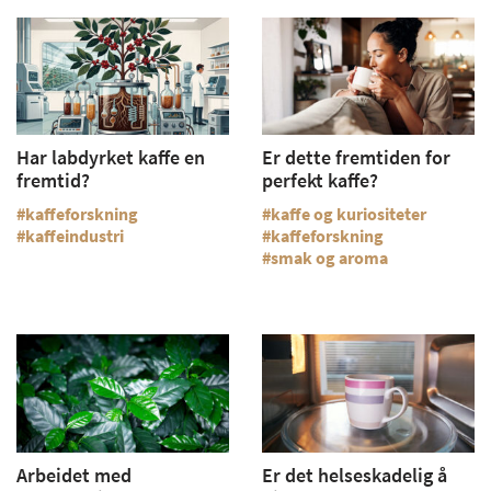
Har labdyrket kaffe en
Er dette fremtiden for
fremtid?
perfekt kaffe?
kaffeforskning
kaffe og kuriositeter
kaffeindustri
kaffeforskning
smak og aroma
Arbeidet med
Er det helseskadelig å