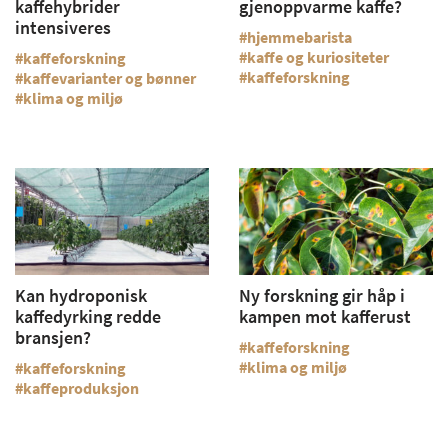
kaffehybrider
gjenoppvarme kaffe?
intensiveres
hjemmebarista
kaffe og kuriositeter
kaffeforskning
kaffeforskning
kaffevarianter og bønner
klima og miljø
Kan hydroponisk
Ny forskning gir håp i
kaffedyrking redde
kampen mot kafferust
bransjen?
kaffeforskning
klima og miljø
kaffeforskning
kaffeproduksjon